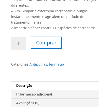
diferentes;
– Sim, Simparic extermina carrapatos e pulgas
instantaneamente e age alem do período de
tratamento mensal
-Simparic é eficaz contra 11 espécies de carrapatos
Antipulgas
Comprar
Simparic
20
Mg
Para
Categorias
Antipulgas
,
Farmácia
Cães
Entre
5,1
A
Descrição
10
Informação adicional
Kg
cx
Avaliações (0)
c/3