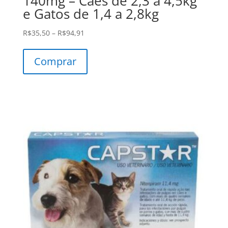
140mg – Cães de 2,3 a 4,5kg
e Gatos de 1,4 a 2,8kg
Price
R$
35,50
–
R$
94,91
range:
Este
R$35,50
produto
Comprar
through
tem
R$94,91
várias
variantes.
As
opções
podem
ser
escolhidas
na
página
do
produto