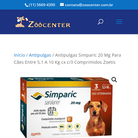
(11) 5669-4390
contato@zoocenter.com.br
Início
/
Antipulgas
/ Antipulgas Simparic 20 Mg Para
Cães Entre 5,1 A 10 Kg cx c/3 Comprimidos Zoetis